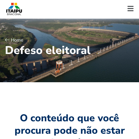
Home
D
e
f
e
s
o
e
l
e
i
t
o
r
a
l
O conteúdo que você
procura pode não estar