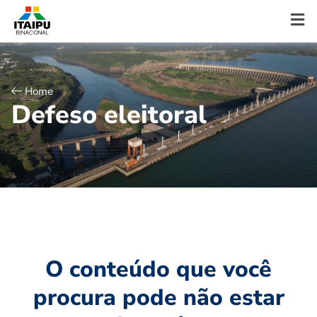
Home
D
e
f
e
s
o
e
l
e
i
t
o
r
a
l
O conteúdo que você
procura pode não estar