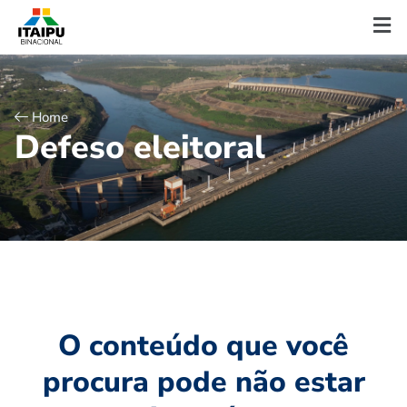
Home
D
e
f
e
s
o
e
l
e
i
t
o
r
a
l
O conteúdo que você
procura pode não estar