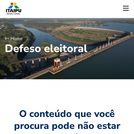
Home
D
e
f
e
s
o
e
l
e
i
t
o
r
a
l
O conteúdo que você
procura pode não estar