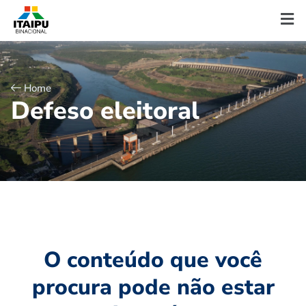
Home
D
e
f
e
s
o
e
l
e
i
t
o
r
a
l
O conteúdo que você
procura pode não estar