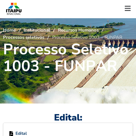
Home
Institucional
Recursos Humanos
Processos seletivos
Processo Seletivo 1003 – FUNPAR
P
r
o
c
e
s
s
o
S
e
l
e
t
i
v
o
1
0
0
3
-
F
U
N
P
A
R
Edital:
Edital