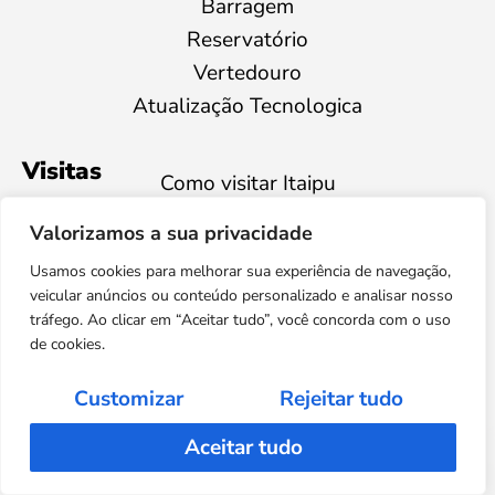
Barragem
Reservatório
Vertedouro
Atualização Tecnologica
Visitas
Como visitar Itaipu
Visita oficial
Valorizamos a sua privacidade
Visitas turísticas
Usamos cookies para melhorar sua experiência de navegação,
Visitas educativas
veicular anúncios ou conteúdo personalizado e analisar nosso
Destino Iguaçu
tráfego. Ao clicar em “Aceitar tudo”, você concorda com o uso
de cookies.
Contatos
Perguntas Frequentes
Customizar
Rejeitar tudo
Imprensa
Aceitar tudo
Ouvidoria
Fale Conosco