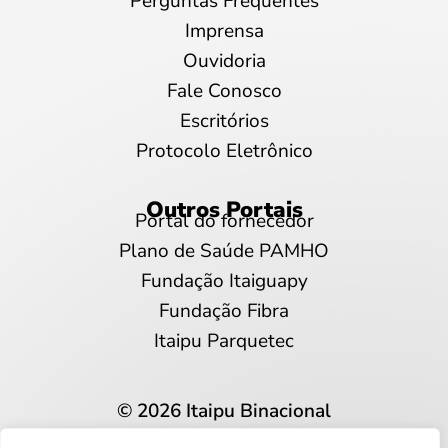
Perguntas Frequentes
Imprensa
Ouvidoria
Fale Conosco
Escritórios
Protocolo Eletrônico
Outros Portais
Portal do fornecedor
Plano de Saúde PAMHO
Fundação Itaiguapy
Fundação Fibra
Itaipu Parquetec
© 2026 Itaipu Binacional
Todos os direitos reservados