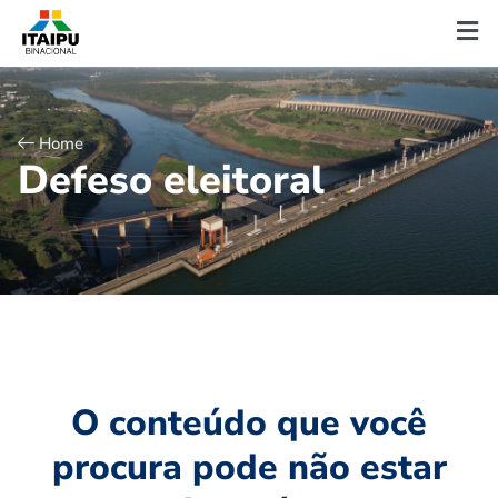
Home
D
e
f
e
s
o
e
l
e
i
t
o
r
a
l
O conteúdo que você
procura pode não estar