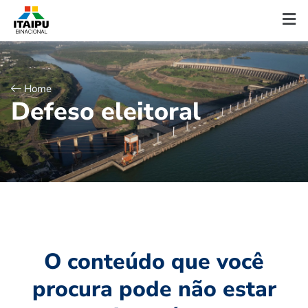
Home
D
e
f
e
s
o
e
l
e
i
t
o
r
a
l
O conteúdo que você
procura pode não estar