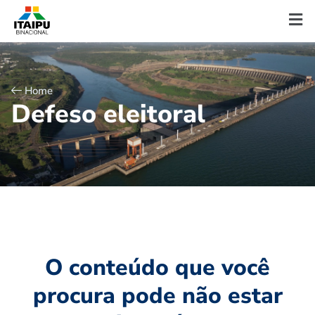
Home
D
e
f
e
s
o
e
l
e
i
t
o
r
a
l
O conteúdo que você
procura pode não estar