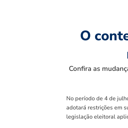
O cont
Confira as mudança
No período de 4 de julh
adotará restrições em s
legislação eleitoral apl