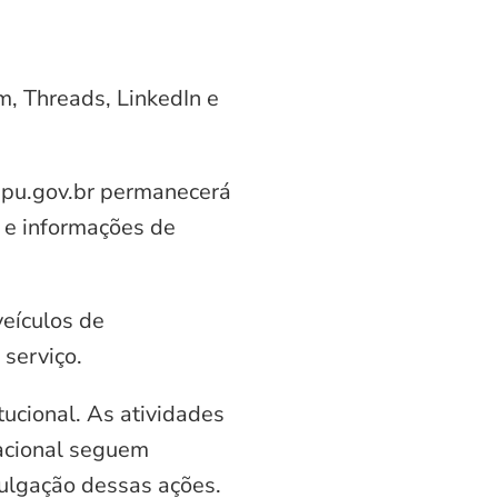
am, Threads, LinkedIn e
aipu.gov.br permanecerá
 e informações de
veículos de
serviço.
ucional. As atividades
nacional seguem
vulgação dessas ações.