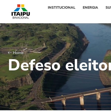
INSTITUCIONAL
ENERGIA
SU
Home
D
e
f
e
s
o
e
l
e
i
t
o