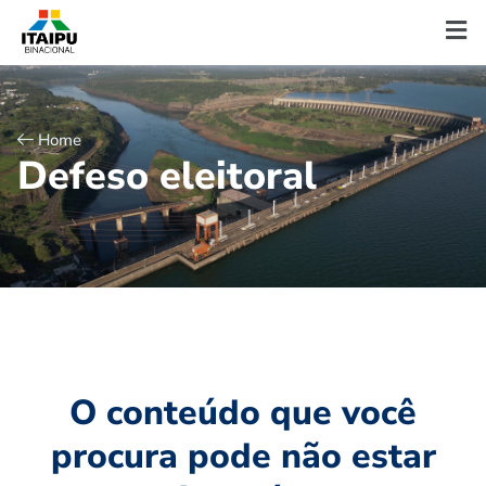
Home
D
e
f
e
s
o
e
l
e
i
t
o
r
a
l
O conteúdo que você
procura pode não estar