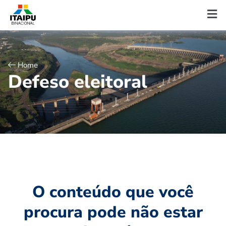
Home
D
e
f
e
s
o
e
l
e
i
t
o
r
a
l
O conteúdo que você
procura pode não estar