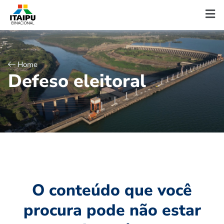
Home
D
e
f
e
s
o
e
l
e
i
t
o
r
a
l
O conteúdo que você
procura pode não estar