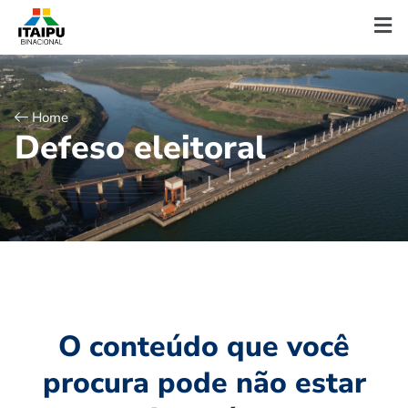
Home
D
e
f
e
s
o
e
l
e
i
t
o
r
a
l
O conteúdo que você
procura pode não estar