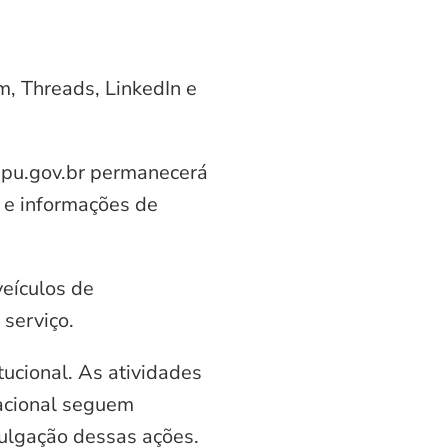
am, Threads, LinkedIn e
aipu.gov.br permanecerá
 e informações de
veículos de
serviço.
ucional. As atividades
nacional seguem
vulgação dessas ações.