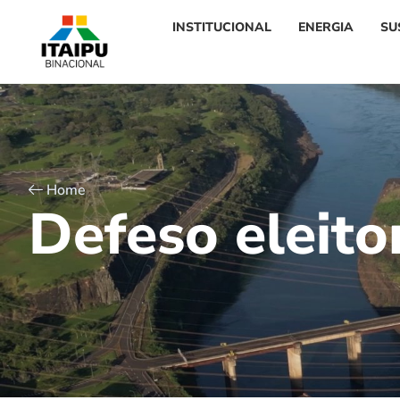
INSTITUCIONAL
ENERGIA
SU
Home
D
e
f
e
s
o
e
l
e
i
t
o