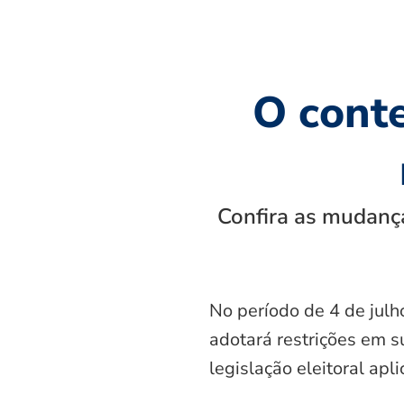
O cont
Confira as mudança
No período de 4 de julh
adotará restrições em s
legislação eleitoral apl