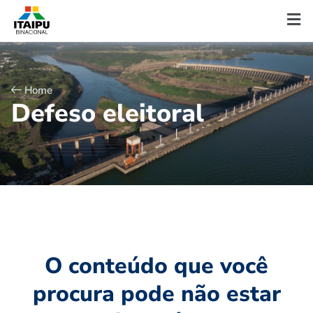
Home
D
e
f
e
s
o
e
l
e
i
t
o
r
a
l
O conteúdo que você
procura pode não estar