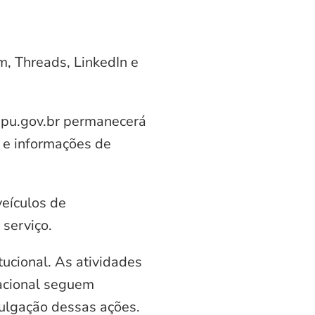
am, Threads, LinkedIn e
aipu.gov.br permanecerá
 e informações de
veículos de
serviço.
ucional. As atividades
nacional seguem
vulgação dessas ações.