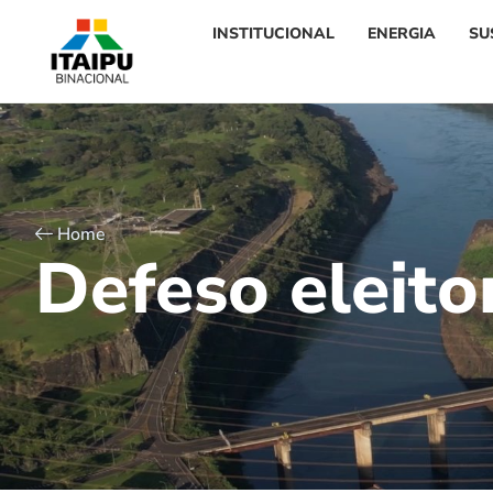
INSTITUCIONAL
ENERGIA
SU
Home
D
e
f
e
s
o
e
l
e
i
t
o