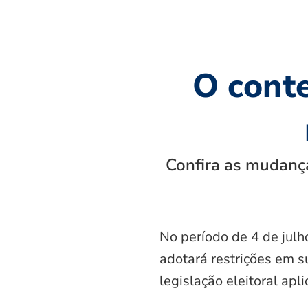
O cont
Confira as mudança
No período de 4 de julh
adotará restrições em s
legislação eleitoral apl