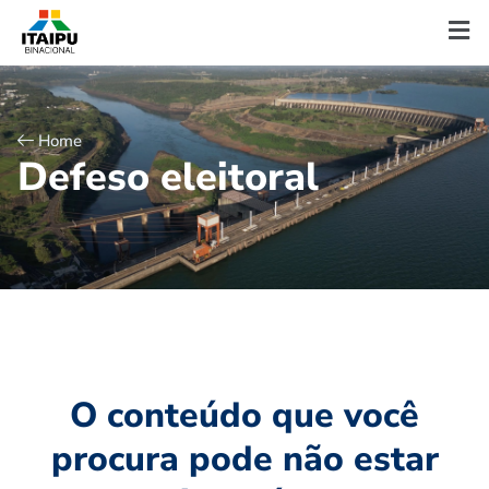
Home
D
e
f
e
s
o
e
l
e
i
t
o
r
a
l
O conteúdo que você
procura pode não estar