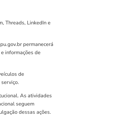
am, Threads, LinkedIn e
aipu.gov.br permanecerá
 e informações de
veículos de
serviço.
ucional. As atividades
nacional seguem
vulgação dessas ações.