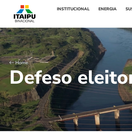
INSTITUCIONAL
ENERGIA
SU
Home
D
e
f
e
s
o
e
l
e
i
t
o