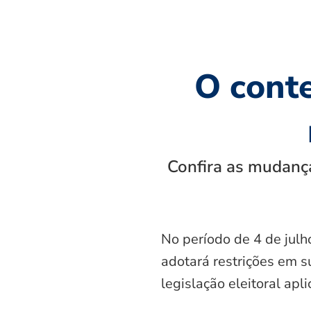
O cont
Confira as mudança
No período de 4 de julh
adotará restrições em s
legislação eleitoral apl