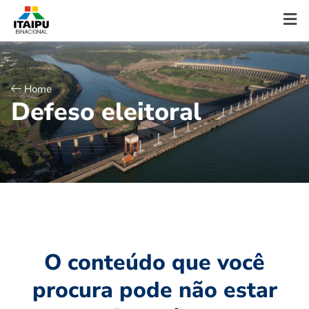
Home
D
e
f
e
s
o
e
l
e
i
t
o
r
a
l
O conteúdo que você
procura pode não estar