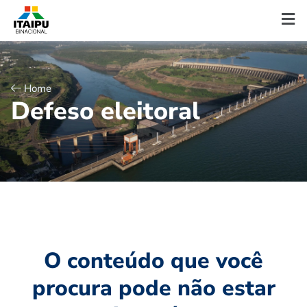
Home
D
e
f
e
s
o
e
l
e
i
t
o
r
a
l
O conteúdo que você
procura pode não estar