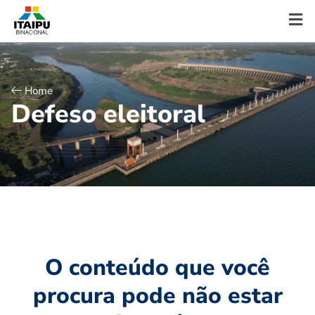
Home
D
e
f
e
s
o
e
l
e
i
t
o
r
a
l
O conteúdo que você
procura pode não estar