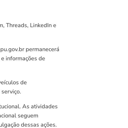
am, Threads, LinkedIn e
aipu.gov.br permanecerá
 e informações de
veículos de
serviço.
ucional. As atividades
nacional seguem
vulgação dessas ações.