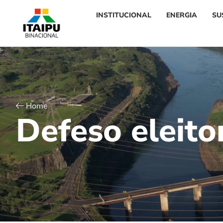
INSTITUCIONAL
ENERGIA
SU
Home
D
e
f
e
s
o
e
l
e
i
t
o