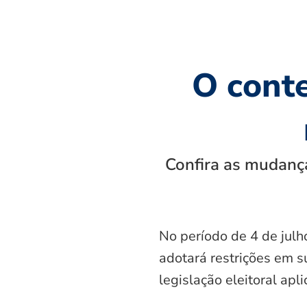
O cont
Confira as mudança
No período de 4 de julh
adotará restrições em s
legislação eleitoral apl