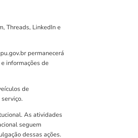
am, Threads, LinkedIn e
aipu.gov.br permanecerá
 e informações de
veículos de
serviço.
ucional. As atividades
nacional seguem
vulgação dessas ações.