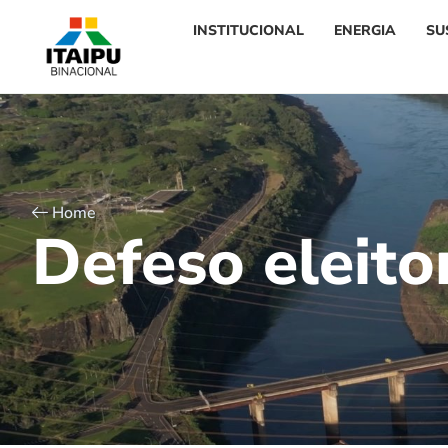
INSTITUCIONAL
ENERGIA
SU
Home
D
e
f
e
s
o
e
l
e
i
t
o