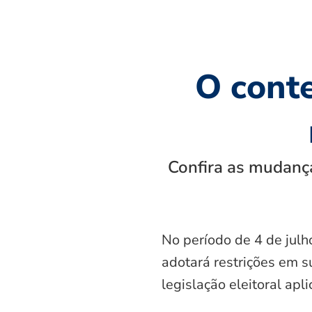
O cont
Confira as mudança
No período de 4 de julh
adotará restrições em s
legislação eleitoral apl