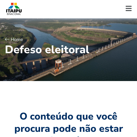
Home
D
e
f
e
s
o
e
l
e
i
t
o
r
a
l
O conteúdo que você
procura pode não estar