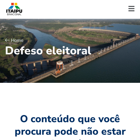
Home
D
e
f
e
s
o
e
l
e
i
t
o
r
a
l
O conteúdo que você
procura pode não estar