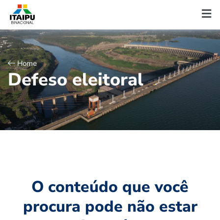
Home
D
e
f
e
s
o
e
l
e
i
t
o
r
a
l
O conteúdo que você
procura pode não estar