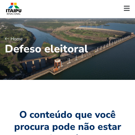
Home
D
e
f
e
s
o
e
l
e
i
t
o
r
a
l
O conteúdo que você
procura pode não estar