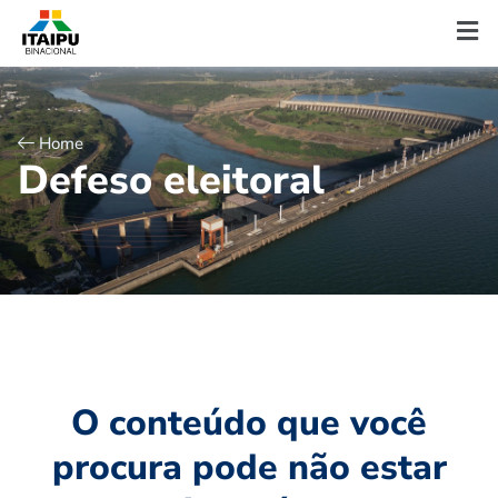
Home
D
e
f
e
s
o
e
l
e
i
t
o
r
a
l
O conteúdo que você
procura pode não estar