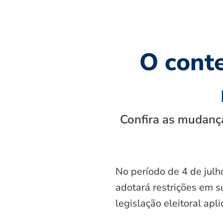
O cont
Confira as mudança
No período de 4 de julh
adotará restrições em s
legislação eleitoral apl