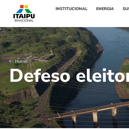
INSTITUCIONAL
ENERGIA
SU
Home
D
e
f
e
s
o
e
l
e
i
t
o