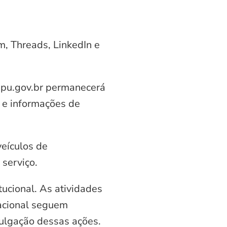
am, Threads, LinkedIn e
aipu.gov.br permanecerá
 e informações de
veículos de
serviço.
ucional. As atividades
nacional seguem
vulgação dessas ações.