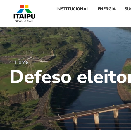
INSTITUCIONAL
ENERGIA
SU
Home
D
e
f
e
s
o
e
l
e
i
t
o