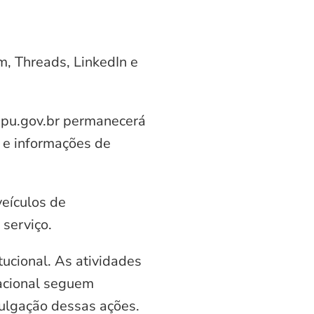
am, Threads, LinkedIn e
aipu.gov.br permanecerá
 e informações de
veículos de
serviço.
ucional. As atividades
nacional seguem
vulgação dessas ações.