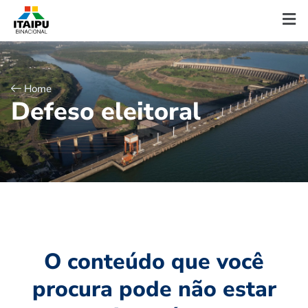
Home
D
e
f
e
s
o
e
l
e
i
t
o
r
a
l
O conteúdo que você
procura pode não estar