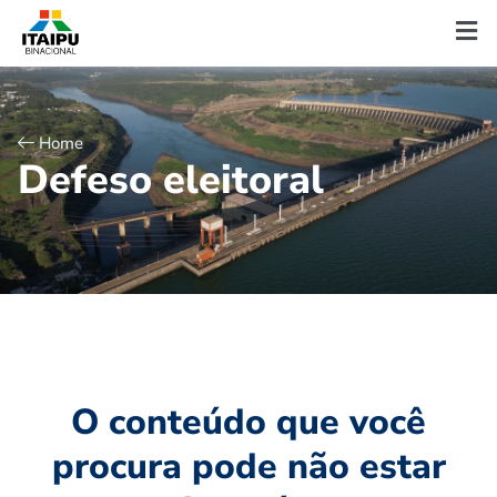
Home
D
e
f
e
s
o
e
l
e
i
t
o
r
a
l
O conteúdo que você
procura pode não estar