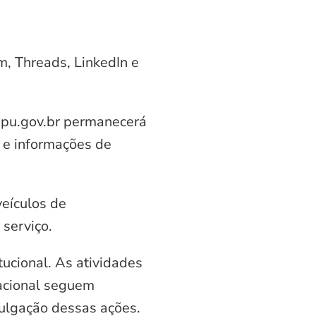
am, Threads, LinkedIn e
aipu.gov.br permanecerá
 e informações de
veículos de
serviço.
ucional. As atividades
nacional seguem
vulgação dessas ações.