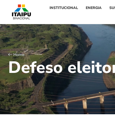
INSTITUCIONAL
ENERGIA
SU
Home
D
e
f
e
s
o
e
l
e
i
t
o