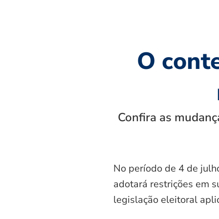
O cont
Confira as mudança
No período de 4 de julh
adotará restrições em s
legislação eleitoral apl