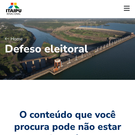
Home
D
e
f
e
s
o
e
l
e
i
t
o
r
a
l
O conteúdo que você
procura pode não estar