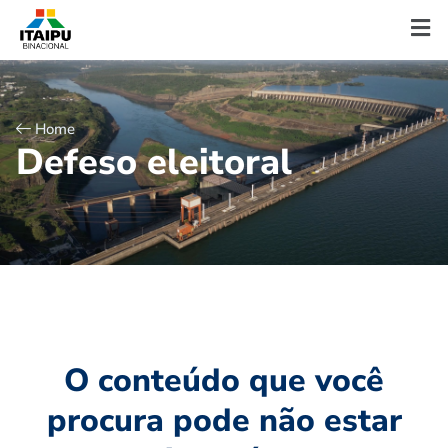
Home
D
e
f
e
s
o
e
l
e
i
t
o
r
a
l
O conteúdo que você
procura pode não estar