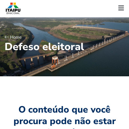
Home
D
e
f
e
s
o
e
l
e
i
t
o
r
a
l
O conteúdo que você
procura pode não estar