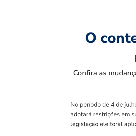
O cont
Confira as mudança
No período de 4 de julh
adotará restrições em s
legislação eleitoral apl