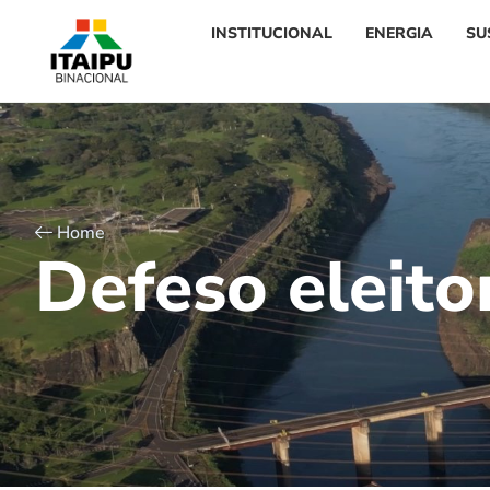
INSTITUCIONAL
ENERGIA
SU
Home
D
e
f
e
s
o
e
l
e
i
t
o