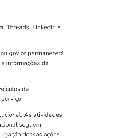
am, Threads, LinkedIn e
aipu.gov.br permanecerá
 e informações de
veículos de
serviço.
ucional. As atividades
nacional seguem
vulgação dessas ações.