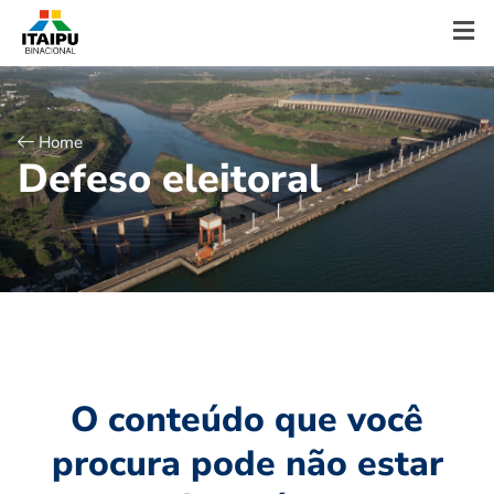
Home
D
e
f
e
s
o
e
l
e
i
t
o
r
a
l
O conteúdo que você
procura pode não estar