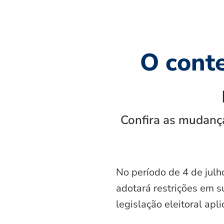
O cont
Confira as mudança
No período de 4 de julh
adotará restrições em s
legislação eleitoral apl