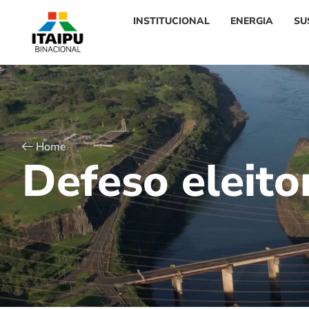
INSTITUCIONAL
ENERGIA
SU
Home
D
e
f
e
s
o
e
l
e
i
t
o