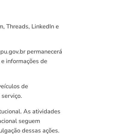
am, Threads, LinkedIn e
aipu.gov.br permanecerá
 e informações de
veículos de
serviço.
ucional. As atividades
nacional seguem
vulgação dessas ações.