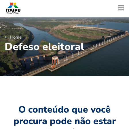
Home
D
e
f
e
s
o
e
l
e
i
t
o
r
a
l
O conteúdo que você
procura pode não estar