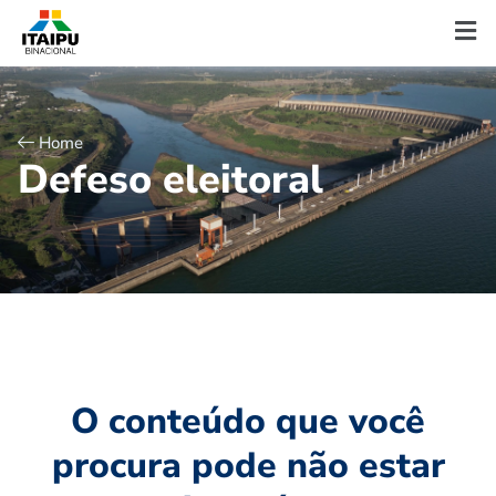
Home
D
e
f
e
s
o
e
l
e
i
t
o
r
a
l
O conteúdo que você
procura pode não estar