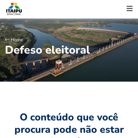
Home
D
e
f
e
s
o
e
l
e
i
t
o
r
a
l
O conteúdo que você
procura pode não estar