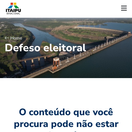
Home
D
e
f
e
s
o
e
l
e
i
t
o
r
a
l
O conteúdo que você
procura pode não estar