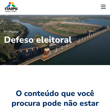
Home
D
e
f
e
s
o
e
l
e
i
t
o
r
a
l
O conteúdo que você
procura pode não estar