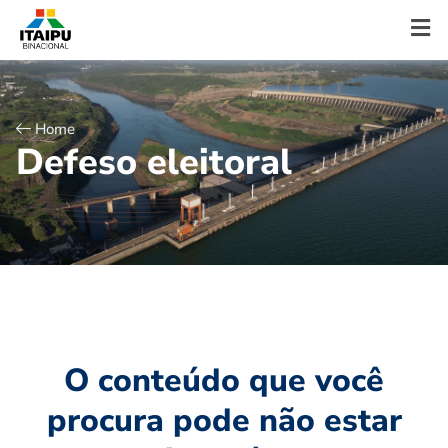
Home
D
e
f
e
s
o
e
l
e
i
t
o
r
a
l
O conteúdo que você
procura pode não estar