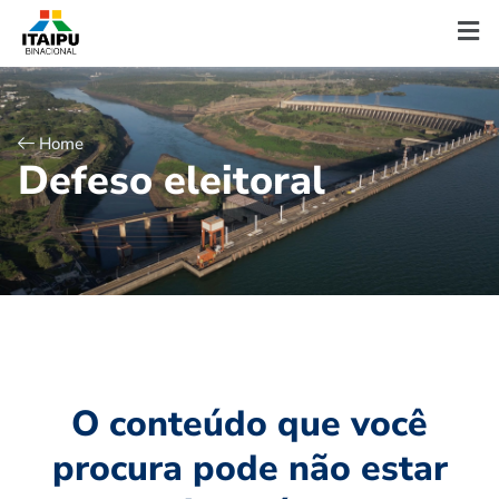
Home
D
e
f
e
s
o
e
l
e
i
t
o
r
a
l
O conteúdo que você
procura pode não estar