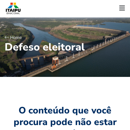
Home
D
e
f
e
s
o
e
l
e
i
t
o
r
a
l
O conteúdo que você
procura pode não estar