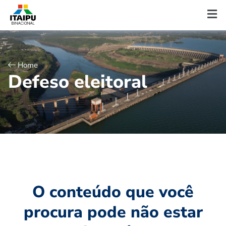
Home
D
e
f
e
s
o
e
l
e
i
t
o
r
a
l
O conteúdo que você
procura pode não estar